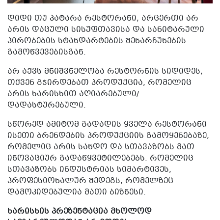
ᲓᲘᲓᲘ ᲗᲣ ᲞᲐᲢᲐᲠᲐ ᲠᲔᲡᲢᲝᲠᲐᲜᲘ, ᲐᲠᲪᲔᲠᲗᲘ ᲐᲠ
ᲐᲠᲘᲡ ᲓᲐᲪᲣᲚᲘ ᲡᲘᲡᲣᲤᲗᲐᲕᲘᲡᲐ ᲓᲐ ᲡᲐᲜᲘᲢᲐᲠᲣᲚᲘ
ᲞᲘᲠᲝᲑᲔᲑᲘᲡ ᲡᲢᲐᲜᲓᲐᲠᲢᲔᲑᲘᲡ ᲨᲔᲜᲐᲠᲩᲣᲜᲔᲑᲘᲡ
ᲒᲐᲛᲝᲬᲕᲔᲕᲔᲑᲘᲡᲒᲐᲜ.
ᲐᲠ ᲐᲥᲕᲡ ᲛᲜᲘᲨᲕᲜᲔᲚᲝᲑᲐ ᲠᲔᲡᲢᲝᲠᲜᲘᲡ ᲡᲘᲓᲘᲓᲔᲡ,
ᲗᲥᲕᲔᲜ ᲒᲭᲘᲠᲓᲔᲑᲐᲗ ᲞᲠᲝᲓᲣᲥᲪᲘᲐ, ᲠᲝᲛᲔᲚᲘᲪ
ᲐᲠᲘᲡ ᲮᲐᲠᲘᲡᲮᲘᲗ ᲐᲦᲘᲐᲠᲔᲑᲣᲚᲘ/
ᲓᲐᲓᲐᲡᲢᲣᲠᲔᲑᲣᲚᲘ.
ᲡᲬᲝᲠᲔᲓ ᲐᲛᲘᲢᲝᲛ ᲒᲐᲓᲐᲓᲘᲡ ᲧᲕᲔᲚᲐ ᲠᲔᲡᲢᲝᲠᲐᲜᲘ
ᲘᲡᲔᲗᲘ ᲑᲠᲔᲜᲓᲔᲑᲘᲡ ᲞᲠᲝᲓᲣᲥᲪᲘᲘᲡ ᲒᲐᲛᲝᲧᲔᲜᲔᲑᲐᲖᲔ,
ᲠᲝᲛᲔᲚᲘᲪ ᲐᲠᲘᲡ ᲡᲐᲜᲓᲝ ᲓᲐ ᲡᲗᲐᲕᲐᲖᲝᲑᲡ ᲛᲐᲗ
ᲘᲜᲝᲕᲐᲪᲘᲣᲠ ᲒᲐᲓᲐᲬᲧᲕᲔᲢᲘᲚᲔᲑᲔᲑᲡ. ᲠᲝᲛᲔᲚᲘᲪ
ᲡᲗᲐᲕᲐᲖᲝᲑᲡ ᲘᲜᲓᲣᲡᲢᲠᲘᲐᲡ ᲡᲘᲛᲐᲠᲢᲘᲕᲔᲡ,
ᲞᲠᲝᲤᲔᲡᲘᲝᲜᲐᲚᲣᲠ ᲨᲔᲓᲔᲒᲡ, ᲠᲝᲛᲔᲚᲖᲔᲪ
ᲓᲐᲛᲝᲙᲘᲓᲔᲑᲣᲚᲘᲐ ᲛᲐᲗᲘ ᲑᲘᲖᲜᲔᲡᲘ.
ᲮᲐᲠᲘᲡᲮᲘᲡ ᲞᲠᲔᲖᲔᲜᲢᲐᲪᲘᲐ ᲛᲮᲝᲚᲝᲓ