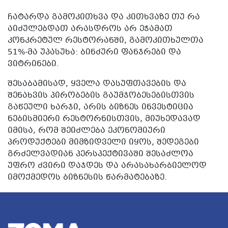
ᲩᲐᲢᲐᲠᲓᲐ ᲒᲐᲛᲝᲙᲘᲗᲮᲕᲐ ᲓᲐ ᲙᲘᲗᲮᲕᲐᲖᲔ ᲗᲣ ᲠᲐ
ᲐᲘᲫᲣᲚᲔᲑᲓᲐᲗ ᲐᲠᲐᲡᲓᲠᲝᲡ ᲐᲠ ᲔᲭᲐᲛᲐᲗ
ᲙᲝᲜᲙᲠᲔᲢᲣᲚ ᲠᲔᲡᲢᲝᲠᲐᲜᲨᲘ, ᲒᲐᲛᲝᲙᲘᲗᲮᲣᲚᲗᲐ
51%-ᲛᲐ ᲣᲞᲐᲡᲣᲮᲐ: ᲑᲘᲜᲫᲣᲠᲘ ᲤᲐᲜᲯᲠᲔᲑᲘ ᲓᲐ
ᲕᲘᲢᲠᲘᲜᲔᲑᲘ.
ᲨᲔᲡᲐᲑᲐᲛᲘᲡᲐᲓ, ᲧᲕᲔᲚᲐ ᲓᲐᲡᲣᲤᲗᲐᲕᲔᲑᲘᲡ ᲓᲐ
ᲨᲔᲜᲐᲮᲕᲘᲡ ᲞᲘᲠᲝᲑᲔᲑᲘᲡ ᲒᲐᲣᲛᲯᲝᲑᲔᲡᲔᲑᲘᲡᲗᲕᲘᲡ
ᲒᲐᲬᲔᲣᲚᲘ ᲮᲐᲠᲯᲘ, ᲐᲠᲘᲡ ᲑᲘᲖᲜᲔᲡ ᲘᲜᲕᲔᲡᲢᲘᲪᲘᲐ
ᲜᲔᲑᲘᲡᲛᲘᲔᲠᲘ ᲠᲔᲡᲢᲝᲠᲜᲘᲡᲗᲕᲘᲡ, ᲛᲘᲣᲮᲔᲓᲐᲕᲐᲓ
ᲘᲛᲘᲡᲐ, ᲠᲝᲛ ᲨᲔᲘᲫᲚᲔᲑᲐ ᲔᲙᲝᲜᲝᲛᲘᲣᲠᲘ
ᲞᲠᲝᲓᲣᲥᲢᲔᲑᲘ ᲛᲘᲛᲖᲘᲓᲕᲔᲚᲘ ᲘᲧᲝᲡ, ᲨᲔᲓᲔᲒᲔᲑᲘ
ᲒᲠᲫᲔᲚᲕᲐᲓᲘᲐᲜ ᲞᲔᲠᲡᲞᲔᲥᲢᲘᲕᲐᲨᲘ ᲨᲔᲡᲐᲫᲚᲝᲐ
ᲣᲤᲠᲝ ᲫᲕᲘᲠᲘ ᲓᲐᲯᲓᲔᲡ ᲓᲐ ᲐᲠᲐᲡᲐᲮᲐᲠᲑᲘᲔᲚᲝᲓ
ᲘᲛᲝᲥᲛᲔᲓᲝᲡ ᲑᲘᲖᲜᲔᲡᲘᲡ ᲬᲐᲠᲛᲐᲢᲔᲑᲐᲖᲔ.