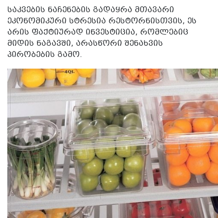
ᲡᲐᲙᲕᲔᲑᲘᲡ ᲜᲐᲩᲔᲜᲔᲑᲘᲡ ᲒᲐᲓᲐᲧᲠᲐ ᲛᲗᲐᲕᲐᲠᲘ
ᲔᲙᲝᲜᲝᲛᲘᲙᲣᲠᲘ ᲡᲢᲠᲔᲡᲘᲐ ᲠᲔᲡᲢᲝᲠᲜᲘᲡᲗᲕᲘᲡ, ᲔᲡ
ᲐᲠᲘᲡ ᲤᲐᲥᲢᲘᲣᲠᲐᲓ ᲘᲜᲕᲔᲡᲢᲘᲪᲘᲐ, ᲠᲝᲛᲚᲔᲑᲘᲪ
ᲛᲘᲓᲘᲡ ᲜᲐᲒᲐᲕᲨᲘ, ᲐᲠᲐᲡᲬᲝᲠᲘ ᲨᲔᲜᲐᲮᲕᲘᲡ
ᲞᲘᲠᲝᲑᲔᲑᲘᲡ ᲒᲐᲛᲝ.