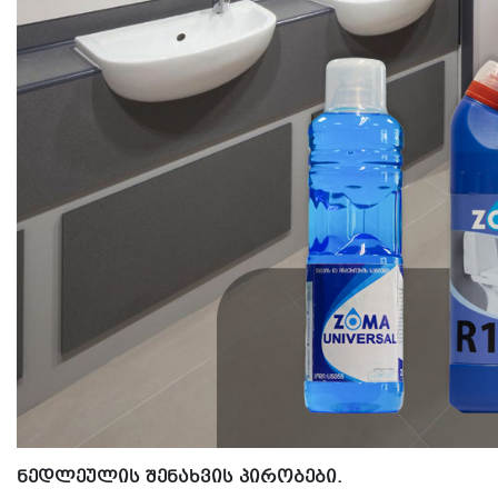
ᲜᲔᲓᲚᲔᲣᲚᲘᲡ ᲨᲔᲜᲐᲮᲕᲘᲡ ᲞᲘᲠᲝᲑᲔᲑᲘ.