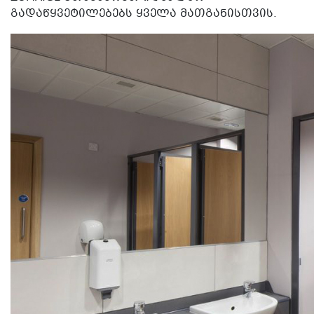
ᲒᲐᲓᲐᲬᲧᲕᲔᲢᲘᲚᲔᲑᲔᲑᲡ ᲧᲕᲔᲚᲐ ᲛᲐᲗᲒᲐᲜᲘᲡᲗᲕᲘᲡ.