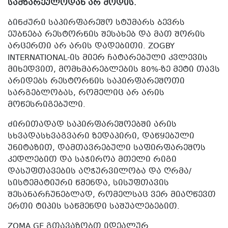
ᲡᲐᲛᲖᲐᲠᲔᲣᲚᲝᲓᲐᲜ ᲐᲠ ᲛᲝᲓᲘᲡ.
ᲑᲘᲜᲫᲣᲠᲘ ᲡᲐᲞᲘᲠᲤᲐᲠᲔᲨᲝ ᲡᲢᲣᲛᲐᲠᲡ ᲑᲔᲕᲠᲡ
ᲔᲣᲑᲜᲔᲑᲐ ᲠᲔᲡᲢᲝᲠᲜᲘᲡ ᲨᲔᲡᲐᲮᲔᲑ ᲓᲐ ᲛᲐᲗ ᲨᲝᲠᲘᲡ
ᲐᲠᲪᲔᲠᲗᲘ ᲐᲠ ᲐᲠᲘᲡ ᲓᲐᲓᲔᲑᲘᲗᲘ. ZOGBY
INTERNATIONAL-ᲘᲡ ᲛᲘᲔᲠ ᲩᲐᲢᲐᲠᲔᲑᲣᲚᲘ ᲙᲕᲚᲔᲕᲘᲡ
ᲛᲘᲮᲔᲓᲕᲘᲗ, ᲛᲝᲛᲮᲛᲐᲠᲔᲑᲚᲔᲑᲘᲡ 80%-ᲖᲔ ᲛᲔᲢᲘ ᲗᲐᲕᲡ
ᲐᲠᲘᲓᲔᲑᲡ ᲠᲔᲡᲢᲝᲠᲜᲘᲡ ᲡᲐᲞᲘᲠᲤᲐᲠᲔᲨᲝᲗᲘ
ᲡᲐᲠᲒᲔᲑᲚᲝᲑᲐᲡ, ᲠᲝᲛᲔᲚᲘᲪ ᲐᲠ ᲐᲠᲘᲡ
ᲛᲝᲬᲔᲡᲠᲘᲒᲔᲑᲣᲚᲘ.
ᲫᲘᲠᲘᲗᲐᲓᲐᲓ ᲡᲐᲞᲘᲠᲤᲐᲠᲔᲨᲝᲔᲑᲨᲘ ᲐᲠᲘᲡ
ᲡᲮᲕᲐᲓᲐᲡᲮᲕᲐᲒᲕᲐᲠᲘ ᲖᲔᲓᲐᲞᲘᲠᲘ, ᲓᲐᲬᲧᲔᲑᲣᲚᲘ
ᲣᲜᲘᲢᲐᲖᲘᲗ, ᲓᲐᲛᲗᲐᲕᲠᲔᲑᲣᲚᲘ ᲡᲐᲤᲘᲠᲤᲐᲠᲔᲨᲝᲡ
ᲙᲔᲓᲚᲔᲑᲘᲗ ᲓᲐ ᲡᲐᲭᲘᲠᲝᲐ ᲛᲗᲔᲚᲘ ᲠᲘᲒᲘ
ᲓᲐᲡᲣᲤᲗᲐᲕᲔᲑᲘᲡ ᲐᲦᲭᲣᲠᲕᲘᲚᲝᲑᲐ ᲓᲐ ᲦᲠᲛᲐ/
ᲡᲘᲡᲢᲔᲛᲐᲢᲘᲣᲠᲘ ᲬᲛᲔᲜᲓᲐ, ᲡᲘᲡᲣᲤᲗᲐᲕᲘᲡ
ᲨᲔᲡᲐᲜᲐᲠᲩᲣᲜᲔᲑᲚᲐᲓ, ᲠᲝᲛᲔᲚᲡᲐᲪ ᲕᲔᲠ ᲛᲘᲐᲦᲬᲔᲕᲗ
ᲔᲠᲗᲘ ᲢᲘᲞᲘᲡ ᲡᲐᲬᲛᲔᲜᲓᲘ ᲡᲐᲨᲣᲐᲚᲔᲑᲔᲑᲘᲗ.
ZOMA.GE
ᲒᲗᲐᲕᲐᲖᲝᲑᲗ ᲘᲓᲔᲐᲚᲣᲠ