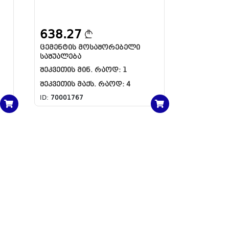
638.27
ᲪᲔᲛᲔᲜᲢᲘᲡ ᲛᲝᲡᲐᲨᲝᲠᲔᲑᲔᲚᲘ
ᲡᲐᲨᲣᲐᲚᲔᲑᲐ
ᲨᲔᲙᲕᲔᲗᲘᲡ ᲛᲘᲜ. ᲠᲐᲝᲓ:
1
ᲨᲔᲙᲕᲔᲗᲘᲡ ᲛᲐᲥᲡ. ᲠᲐᲝᲓ:
4
ID:
70001767