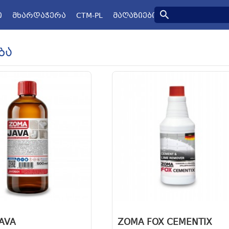
Ი
ᲛᲮᲐᲠᲓᲐᲭᲔᲠᲐ
CTM-PL
ᲛᲐᲦᲐᲖᲘᲔᲑᲘ
ბა
AVA
ZOMA FOX CEMENTIX