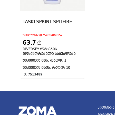
TASKI SPRINT SPITFIRE
ᲨᲔᲖᲦᲣᲓᲣᲚᲘ ᲠᲐᲝᲓᲔᲜᲝᲑᲐ
63.7
DIVERSEY ᲚᲐᲥᲔᲑᲘᲡ
ᲛᲝᲡᲐᲨᲝᲠᲔᲑᲔᲚᲘ ᲡᲐᲨᲣᲐᲚᲔᲑᲐ
ᲨᲔᲙᲕᲔᲗᲘᲡ ᲛᲘᲜ. ᲠᲐᲝᲓ:
1
ᲨᲔᲙᲕᲔᲗᲘᲡ ᲛᲐᲥᲡ. ᲠᲐᲝᲓ:
10
ID:
7513489
Კითხვა-Პ