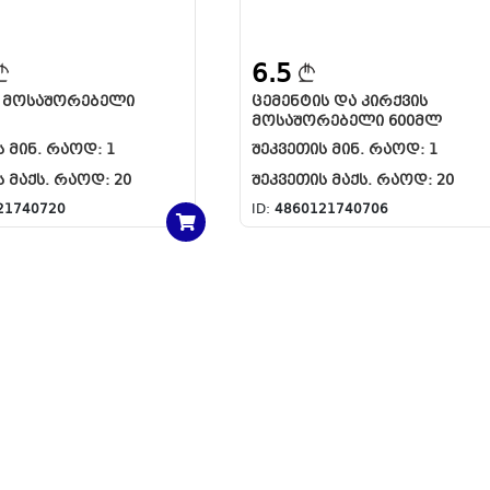
6.5
Ს ᲛᲝᲡᲐᲨᲝᲠᲔᲑᲔᲚᲘ
ᲪᲔᲛᲔᲜᲢᲘᲡ ᲓᲐ ᲙᲘᲠᲥᲕᲘᲡ
ᲛᲝᲡᲐᲨᲝᲠᲔᲑᲔᲚᲘ 600ᲛᲚ
Ს ᲛᲘᲜ. ᲠᲐᲝᲓ:
1
ᲨᲔᲙᲕᲔᲗᲘᲡ ᲛᲘᲜ. ᲠᲐᲝᲓ:
1
Ს ᲛᲐᲥᲡ. ᲠᲐᲝᲓ:
20
ᲨᲔᲙᲕᲔᲗᲘᲡ ᲛᲐᲥᲡ. ᲠᲐᲝᲓ:
20
21740720
ID:
4860121740706