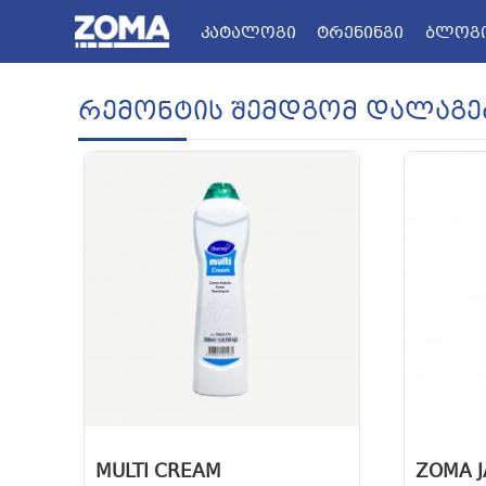
კატალოგი
ᲢᲠᲔᲜᲘᲜᲒᲘ
ᲑᲚᲝᲒ
ZOMA.GE
Რემონტის Შემდგომ Დალაგე
MULTI CREAM
ZOMA J