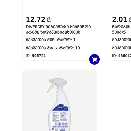
12.72
2.01
DIVERSEY ᲰᲘᲒᲘᲔᲜᲣᲠᲘ ᲡᲐᲬᲛᲔᲜᲓᲘ
ᲜᲐᲓᲔᲑᲘ
ᲙᲠᲔᲛᲘ ᲖᲔᲓᲐᲞᲘᲠᲔᲑᲘᲡᲗᲕᲘᲡ
500ᲛᲚ
ᲨᲔᲙᲕᲔᲗᲘᲡ ᲛᲘᲜ. ᲠᲐᲝᲓ:
1
ᲨᲔᲙᲕᲔᲗᲘ
ᲨᲔᲙᲕᲔᲗᲘᲡ ᲛᲐᲥᲡ. ᲠᲐᲝᲓ:
10
ᲨᲔᲙᲕᲔᲗᲘ
ID:
996721
ID:
48601