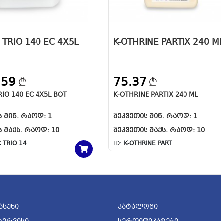
 TRIO 140 EC 4X5L
K-OTHRINE PARTIX 240 M
.59
75.37
RIO 140 EC 4X5L BOT
K-OTHRINE PARTIX 240 ML
Ს ᲛᲘᲜ. ᲠᲐᲝᲓ:
1
ᲨᲔᲙᲕᲔᲗᲘᲡ ᲛᲘᲜ. ᲠᲐᲝᲓ:
1
Ს ᲛᲐᲥᲡ. ᲠᲐᲝᲓ:
10
ᲨᲔᲙᲕᲔᲗᲘᲡ ᲛᲐᲥᲡ. ᲠᲐᲝᲓ:
10
 TRIO 14
ID:
K-OTHRINE PART
ასუხი
Კატალოგი