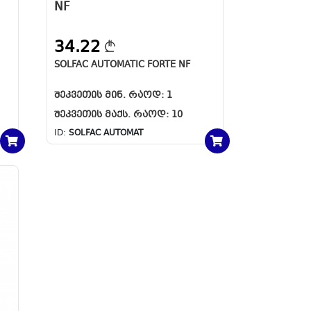
NF
34.22
SOLFAC AUTOMATIC FORTE NF
ᲨᲔᲙᲕᲔᲗᲘᲡ ᲛᲘᲜ. ᲠᲐᲝᲓ:
1
ᲨᲔᲙᲕᲔᲗᲘᲡ ᲛᲐᲥᲡ. ᲠᲐᲝᲓ:
10
ID:
SOLFAC AUTOMAT