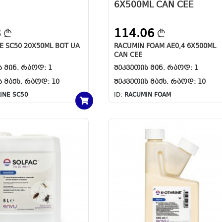
6X500ML CAN CEE
8
114.06
E SC50 20X50ML BOT UA
RACUMIN FOAM AE0,4 6X500ML
CAN CEE
Ს ᲛᲘᲜ. ᲠᲐᲝᲓ:
1
ᲨᲔᲙᲕᲔᲗᲘᲡ ᲛᲘᲜ. ᲠᲐᲝᲓ:
1
Ს ᲛᲐᲥᲡ. ᲠᲐᲝᲓ:
10
ᲨᲔᲙᲕᲔᲗᲘᲡ ᲛᲐᲥᲡ. ᲠᲐᲝᲓ:
10
INE SC50
ID:
RACUMIN FOAM