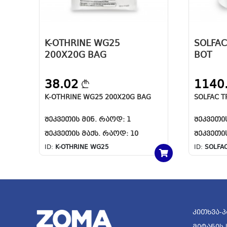
K-OTHRINE WG25
SOLFAC
200X20G BAG
BOT
38.02
1140
K-OTHRINE WG25 200X20G BAG
SOLFAC T
ᲨᲔᲙᲕᲔᲗᲘᲡ ᲛᲘᲜ. ᲠᲐᲝᲓ:
1
ᲨᲔᲙᲕᲔᲗᲘ
ᲨᲔᲙᲕᲔᲗᲘᲡ ᲛᲐᲥᲡ. ᲠᲐᲝᲓ:
10
ᲨᲔᲙᲕᲔᲗᲘ
ID:
K-OTHRINE WG25
ID:
SOLFAC
Კითხვა-Პ