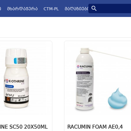
Ი
ᲛᲮᲐᲠᲓᲐᲭᲔᲠᲐ
CTM-PL
ᲛᲐᲦᲐᲖᲘᲔᲑᲘ
INE SC50 20X50ML
RACUMIN FOAM AE0,4