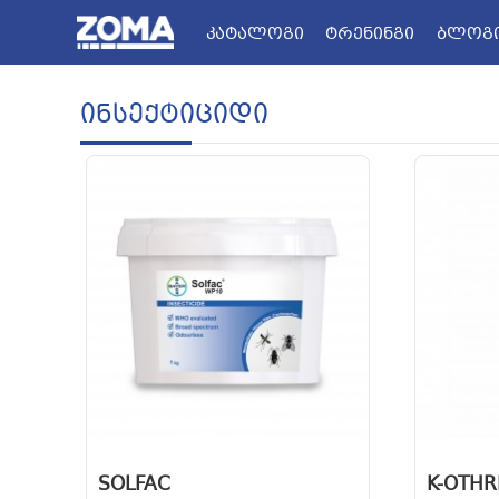
კატალოგი
ᲢᲠᲔᲜᲘᲜᲒᲘ
ᲑᲚᲝᲒ
ZOMA.GE
Ინსექტიციდი
SOLFAC
K-OTHR