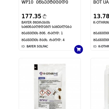
WP10 ᲘᲜᲡᲔᲥᲢᲘᲪᲘᲓᲘ
BOT UA
177.35
13.7
BAYER ᲛᲬᲔᲠᲔᲑᲘᲡ
K-OTHRIN
ᲡᲐᲬᲘᲜᲐᲐᲦᲛᲓᲔᲒᲝ ᲡᲐᲨᲣᲐᲚᲔᲑᲐ
1ᲙᲒ
ᲨᲔᲙᲕᲔᲗᲘᲡ ᲛᲘᲜ. ᲠᲐᲝᲓ:
1
ᲨᲔᲙᲕᲔᲗᲘ
ᲨᲔᲙᲕᲔᲗᲘᲡ ᲛᲐᲥᲡ. ᲠᲐᲝᲓ:
4
ᲨᲔᲙᲕᲔᲗᲘ
ID:
BAYER SOLFAC
ID:
K-OTHR