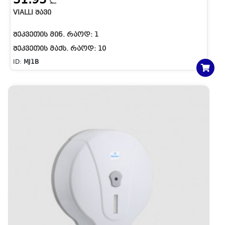
31.95
VIALLI ᲨᲐᲕᲘ
ᲨᲔᲙᲕᲔᲗᲘᲡ ᲛᲘᲜ. ᲠᲐᲝᲓ:
1
ᲨᲔᲙᲕᲔᲗᲘᲡ ᲛᲐᲥᲡ. ᲠᲐᲝᲓ:
10
ID:
MJ1B