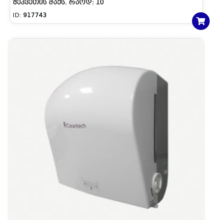
ᲨᲔᲙᲕᲔᲗᲘᲡ ᲛᲐᲥᲡ. ᲠᲐᲝᲓ:
10
ID:
917743