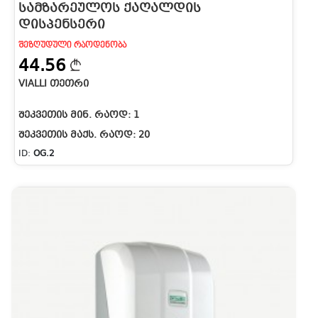
ᲡᲐᲛᲖᲐᲠᲔᲣᲚᲝᲡ ᲥᲐᲦᲐᲚᲓᲘᲡ
ᲓᲘᲡᲞᲔᲜᲡᲔᲠᲘ
ᲨᲔᲖᲦᲣᲓᲣᲚᲘ ᲠᲐᲝᲓᲔᲜᲝᲑᲐ
44.56
VIALLI ᲗᲔᲗᲠᲘ
ᲨᲔᲙᲕᲔᲗᲘᲡ ᲛᲘᲜ. ᲠᲐᲝᲓ:
1
ᲨᲔᲙᲕᲔᲗᲘᲡ ᲛᲐᲥᲡ. ᲠᲐᲝᲓ:
20
ID:
OG.2