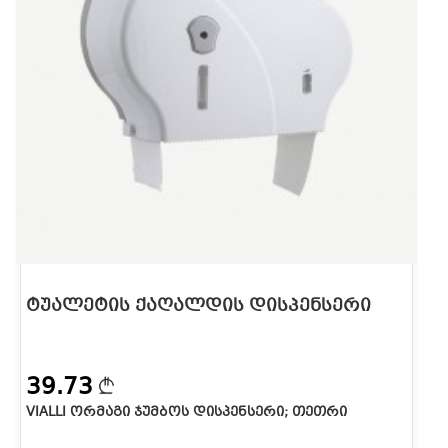
ᲢᲣᲐᲚᲔᲢᲘᲡ ᲥᲐᲦᲐᲚᲓᲘᲡ ᲓᲘᲡᲞᲔᲜᲡᲔᲠᲘ
39.73
VIALLI ᲝᲠᲛᲐᲒᲘ ᲯᲣᲛᲑᲝᲡ ᲓᲘᲡᲞᲔᲜᲡᲔᲠᲘ; ᲗᲔᲗᲠᲘ