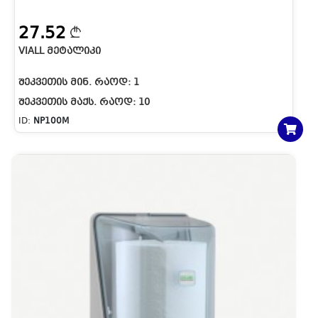
27.52
VIALL ᲛᲔᲢᲐᲚᲘᲙᲘ
ᲨᲔᲙᲕᲔᲗᲘᲡ ᲛᲘᲜ. ᲠᲐᲝᲓ:
1
ᲨᲔᲙᲕᲔᲗᲘᲡ ᲛᲐᲥᲡ. ᲠᲐᲝᲓ:
10
ID:
NP100M