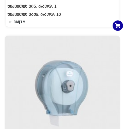
ᲨᲔᲙᲕᲔᲗᲘᲡ ᲛᲘᲜ. ᲠᲐᲝᲓ:
1
ᲨᲔᲙᲕᲔᲗᲘᲡ ᲛᲐᲥᲡ. ᲠᲐᲝᲓ:
10
ID:
DMJ1M