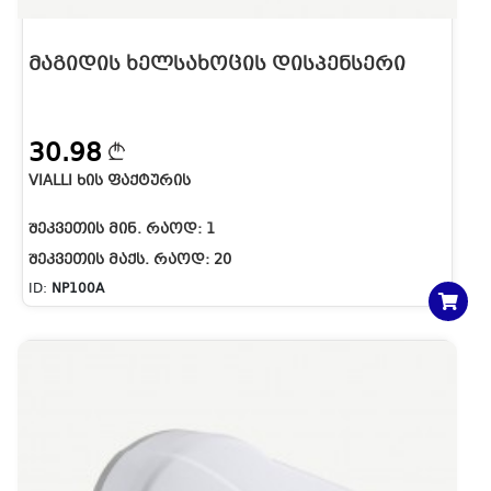
ᲛᲐᲒᲘᲓᲘᲡ ᲮᲔᲚᲡᲐᲮᲝᲪᲘᲡ ᲓᲘᲡᲞᲔᲜᲡᲔᲠᲘ
30.98
VIALLI ᲮᲘᲡ ᲤᲐᲥᲢᲣᲠᲘᲡ
ᲨᲔᲙᲕᲔᲗᲘᲡ ᲛᲘᲜ. ᲠᲐᲝᲓ:
1
ᲨᲔᲙᲕᲔᲗᲘᲡ ᲛᲐᲥᲡ. ᲠᲐᲝᲓ:
20
ID:
NP100A