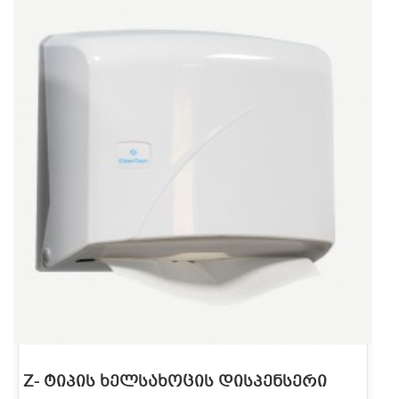
Z- ᲢᲘᲞᲘᲡ ᲮᲔᲚᲡᲐᲮᲝᲪᲘᲡ ᲓᲘᲡᲞᲔᲜᲡᲔᲠᲘ