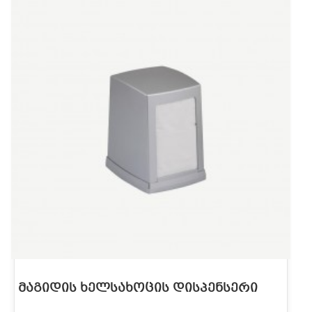
ᲛᲐᲒᲘᲓᲘᲡ ᲮᲔᲚᲡᲐᲮᲝᲪᲘᲡ ᲓᲘᲡᲞᲔᲜᲡᲔᲠᲘ