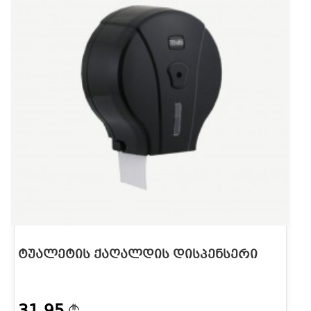
ᲢᲣᲐᲚᲔᲢᲘᲡ ᲥᲐᲦᲐᲚᲓᲘᲡ ᲓᲘᲡᲞᲔᲜᲡᲔᲠᲘ