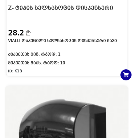
Z- ᲢᲘᲞᲘᲡ ᲮᲔᲚᲡᲐᲮᲝᲪᲘᲡ ᲓᲘᲡᲞᲔᲜᲡᲔᲠᲘ
28.2
VIALLI ᲓᲐᲙᲔᲪᲘᲚᲘ ᲮᲔᲚᲡᲐᲮᲝᲪᲘᲡ ᲓᲘᲡᲞᲔᲜᲡᲔᲠᲘ ᲨᲐᲕᲘ
ᲨᲔᲙᲕᲔᲗᲘᲡ ᲛᲘᲜ. ᲠᲐᲝᲓ:
1
ᲨᲔᲙᲕᲔᲗᲘᲡ ᲛᲐᲥᲡ. ᲠᲐᲝᲓ:
10
ID:
K1B