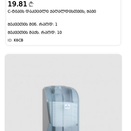
19.81
C-ᲢᲘᲞᲘᲡ ᲓᲐᲙᲔᲪᲘᲚᲘ ᲥᲐᲦᲐᲚᲓᲘᲡᲗᲕᲘᲡ; ᲨᲐᲕᲘ
ᲨᲔᲙᲕᲔᲗᲘᲡ ᲛᲘᲜ. ᲠᲐᲝᲓ:
1
ᲨᲔᲙᲕᲔᲗᲘᲡ ᲛᲐᲥᲡ. ᲠᲐᲝᲓ:
10
ID:
K6CB