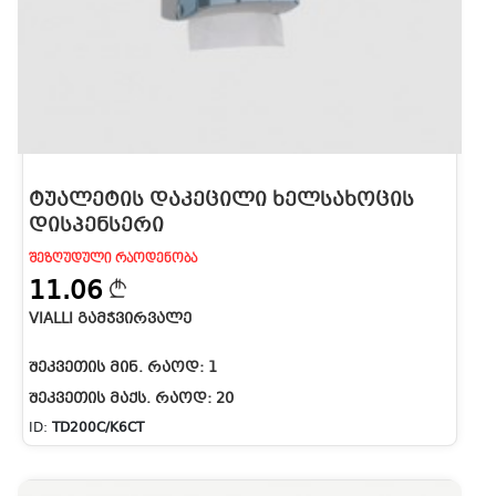
ᲢᲣᲐᲚᲔᲢᲘᲡ ᲓᲐᲙᲔᲪᲘᲚᲘ ᲮᲔᲚᲡᲐᲮᲝᲪᲘᲡ
ᲓᲘᲡᲞᲔᲜᲡᲔᲠᲘ
ᲨᲔᲖᲦᲣᲓᲣᲚᲘ ᲠᲐᲝᲓᲔᲜᲝᲑᲐ
11.06
VIALLI ᲒᲐᲛᲭᲕᲘᲠᲕᲐᲚᲔ
ᲨᲔᲙᲕᲔᲗᲘᲡ ᲛᲘᲜ. ᲠᲐᲝᲓ:
1
ᲨᲔᲙᲕᲔᲗᲘᲡ ᲛᲐᲥᲡ. ᲠᲐᲝᲓ:
20
ID:
TD200C/K6CT