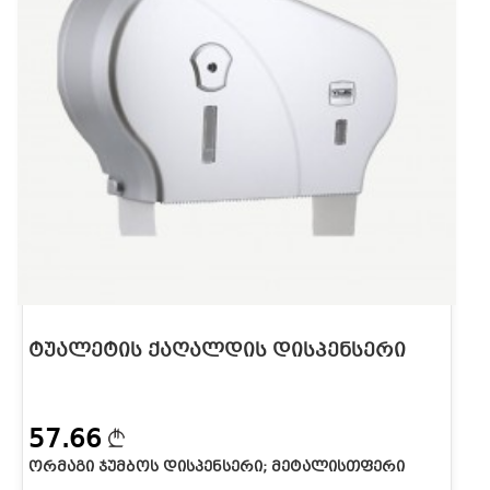
ᲢᲣᲐᲚᲔᲢᲘᲡ ᲥᲐᲦᲐᲚᲓᲘᲡ ᲓᲘᲡᲞᲔᲜᲡᲔᲠᲘ
57.66
ᲝᲠᲛᲐᲒᲘ ᲯᲣᲛᲑᲝᲡ ᲓᲘᲡᲞᲔᲜᲡᲔᲠᲘ; ᲛᲔᲢᲐᲚᲘᲡᲗᲤᲔᲠᲘ