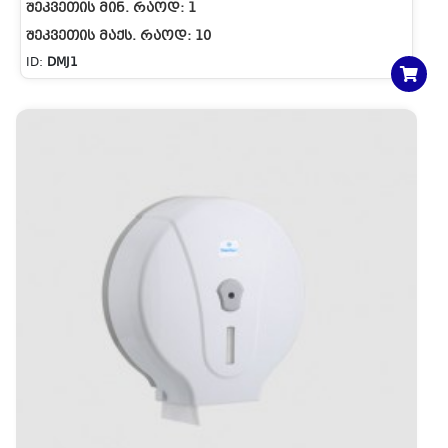
ᲨᲔᲙᲕᲔᲗᲘᲡ ᲛᲘᲜ. ᲠᲐᲝᲓ:
1
ᲨᲔᲙᲕᲔᲗᲘᲡ ᲛᲐᲥᲡ. ᲠᲐᲝᲓ:
10
ID:
DMJ1