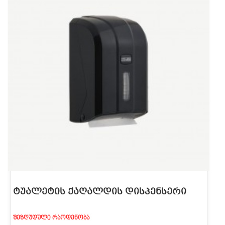
ᲢᲣᲐᲚᲔᲢᲘᲡ ᲥᲐᲦᲐᲚᲓᲘᲡ ᲓᲘᲡᲞᲔᲜᲡᲔᲠᲘ
ᲨᲔᲖᲦᲣᲓᲣᲚᲘ ᲠᲐᲝᲓᲔᲜᲝᲑᲐ