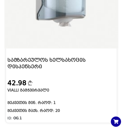
ᲡᲐᲛᲖᲐᲠᲔᲣᲚᲝᲡ ᲮᲔᲚᲡᲐᲮᲝᲪᲘᲡ
ᲓᲘᲡᲞᲔᲜᲡᲔᲠᲘ
42.98
VIALLI ᲒᲐᲛᲭᲕᲘᲠᲕᲐᲚᲔ
ᲨᲔᲙᲕᲔᲗᲘᲡ ᲛᲘᲜ. ᲠᲐᲝᲓ:
1
ᲨᲔᲙᲕᲔᲗᲘᲡ ᲛᲐᲥᲡ. ᲠᲐᲝᲓ:
20
ID:
OG.1