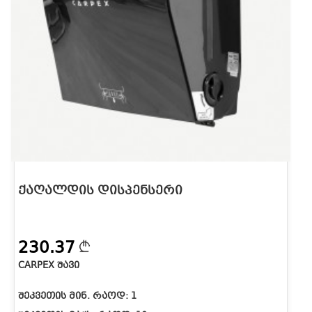
ᲥᲐᲦᲐᲚᲓᲘᲡ ᲓᲘᲡᲞᲔᲜᲡᲔᲠᲘ
230.37
CARPEX ᲨᲐᲕᲘ
ᲨᲔᲙᲕᲔᲗᲘᲡ ᲛᲘᲜ. ᲠᲐᲝᲓ:
1