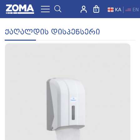
KA
EN
0
ZOMA.GE
Ქაღალდის Დისპენსერი