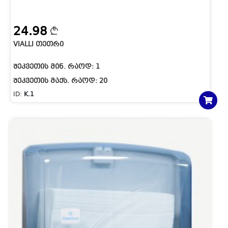
24.98
VIALLI ᲗᲔᲗᲠᲘ
ᲨᲔᲙᲕᲔᲗᲘᲡ ᲛᲘᲜ. ᲠᲐᲝᲓ:
1
ᲨᲔᲙᲕᲔᲗᲘᲡ ᲛᲐᲥᲡ. ᲠᲐᲝᲓ:
20
ID:
K.1