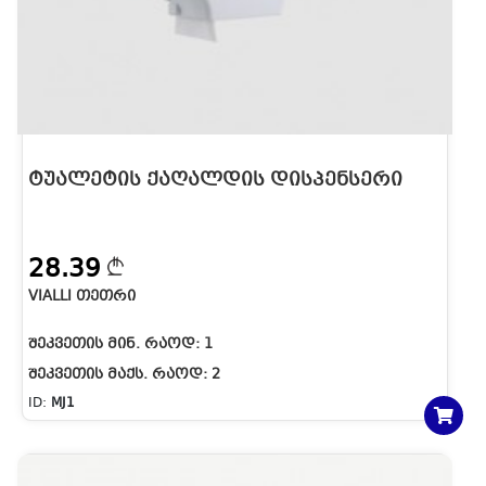
ᲢᲣᲐᲚᲔᲢᲘᲡ ᲥᲐᲦᲐᲚᲓᲘᲡ ᲓᲘᲡᲞᲔᲜᲡᲔᲠᲘ
28.39
VIALLI ᲗᲔᲗᲠᲘ
ᲨᲔᲙᲕᲔᲗᲘᲡ ᲛᲘᲜ. ᲠᲐᲝᲓ:
1
ᲨᲔᲙᲕᲔᲗᲘᲡ ᲛᲐᲥᲡ. ᲠᲐᲝᲓ:
2
ID:
MJ1