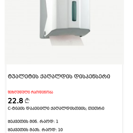
ᲢᲣᲐᲚᲔᲢᲘᲡ ᲥᲐᲦᲐᲚᲓᲘᲡ ᲓᲘᲡᲞᲔᲜᲡᲔᲠᲘ
ᲨᲔᲖᲦᲣᲓᲣᲚᲘ ᲠᲐᲝᲓᲔᲜᲝᲑᲐ
22.8
C-ᲢᲘᲞᲘᲡ ᲓᲐᲙᲔᲪᲘᲚᲘ ᲥᲐᲦᲐᲚᲓᲘᲡᲗᲕᲘᲡ; ᲗᲔᲗᲠᲘ
ᲨᲔᲙᲕᲔᲗᲘᲡ ᲛᲘᲜ. ᲠᲐᲝᲓ:
1
ᲨᲔᲙᲕᲔᲗᲘᲡ ᲛᲐᲥᲡ. ᲠᲐᲝᲓ:
10