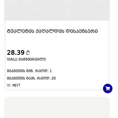
ᲢᲣᲐᲚᲔᲢᲘᲡ ᲥᲐᲦᲐᲚᲓᲘᲡ ᲓᲘᲡᲞᲔᲜᲡᲔᲠᲘ
28.39
VIALLI ᲒᲐᲛᲭᲕᲘᲠᲕᲐᲚᲔ
ᲨᲔᲙᲕᲔᲗᲘᲡ ᲛᲘᲜ. ᲠᲐᲝᲓ:
1
ᲨᲔᲙᲕᲔᲗᲘᲡ ᲛᲐᲥᲡ. ᲠᲐᲝᲓ:
20
ID:
MJ1T