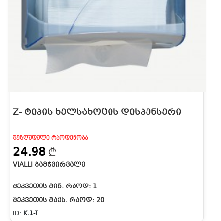
Z- ᲢᲘᲞᲘᲡ ᲮᲔᲚᲡᲐᲮᲝᲪᲘᲡ ᲓᲘᲡᲞᲔᲜᲡᲔᲠᲘ
ᲨᲔᲖᲦᲣᲓᲣᲚᲘ ᲠᲐᲝᲓᲔᲜᲝᲑᲐ
24.98
VIALLI ᲒᲐᲛᲭᲕᲘᲠᲕᲐᲚᲔ
ᲨᲔᲙᲕᲔᲗᲘᲡ ᲛᲘᲜ. ᲠᲐᲝᲓ:
1
ᲨᲔᲙᲕᲔᲗᲘᲡ ᲛᲐᲥᲡ. ᲠᲐᲝᲓ:
20
ID:
K.1-T