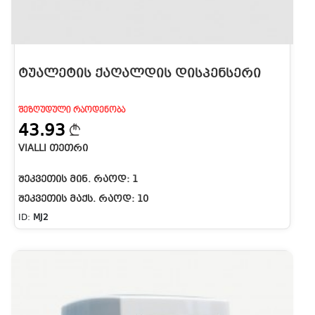
ᲢᲣᲐᲚᲔᲢᲘᲡ ᲥᲐᲦᲐᲚᲓᲘᲡ ᲓᲘᲡᲞᲔᲜᲡᲔᲠᲘ
ᲨᲔᲖᲦᲣᲓᲣᲚᲘ ᲠᲐᲝᲓᲔᲜᲝᲑᲐ
43.93
VIALLI ᲗᲔᲗᲠᲘ
ᲨᲔᲙᲕᲔᲗᲘᲡ ᲛᲘᲜ. ᲠᲐᲝᲓ:
1
ᲨᲔᲙᲕᲔᲗᲘᲡ ᲛᲐᲥᲡ. ᲠᲐᲝᲓ:
10
ID:
MJ2