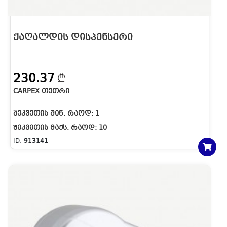
ᲥᲐᲦᲐᲚᲓᲘᲡ ᲓᲘᲡᲞᲔᲜᲡᲔᲠᲘ
230.37
CARPEX ᲗᲔᲗᲠᲘ
ᲨᲔᲙᲕᲔᲗᲘᲡ ᲛᲘᲜ. ᲠᲐᲝᲓ:
1
ᲨᲔᲙᲕᲔᲗᲘᲡ ᲛᲐᲥᲡ. ᲠᲐᲝᲓ:
10
ID:
913141