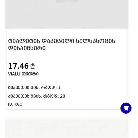
ᲢᲣᲐᲚᲔᲢᲘᲡ ᲓᲐᲙᲔᲪᲘᲚᲘ ᲮᲔᲚᲡᲐᲮᲝᲪᲘᲡ
ᲓᲘᲡᲞᲔᲜᲡᲔᲠᲘ
17.46
VIALLI ᲗᲔᲗᲠᲘ
ᲨᲔᲙᲕᲔᲗᲘᲡ ᲛᲘᲜ. ᲠᲐᲝᲓ:
1
ᲨᲔᲙᲕᲔᲗᲘᲡ ᲛᲐᲥᲡ. ᲠᲐᲝᲓ:
20
ID:
K6C