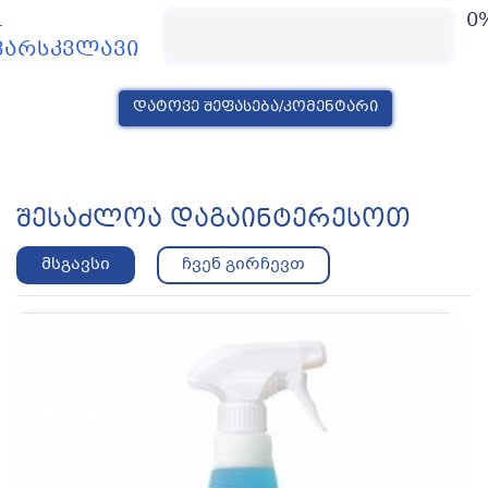
1
0
ვარსკვლავი
დატოვე შეფასება/კომენტარი
Შესაძლოა Დაგაინტერესოთ
‹
›
მსგავსი
ჩვენ გირჩევთ