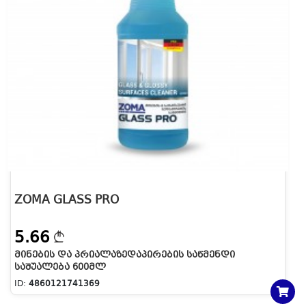
ZOMA GLASS PRO
5.66
ᲛᲘᲜᲔᲑᲘᲡ ᲓᲐ ᲞᲠᲘᲐᲚᲐᲖᲔᲓᲐᲞᲘᲠᲔᲑᲘᲡ ᲡᲐᲬᲛᲔᲜᲓᲘ
ᲡᲐᲨᲣᲐᲚᲔᲑᲐ 600ᲛᲚ
ID:
4860121741369