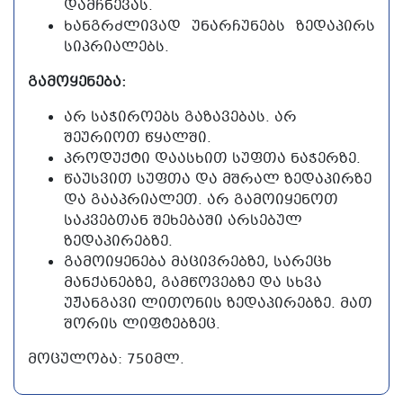
ᲓᲐᲛᲩᲜᲔᲕᲐᲡ.
ᲮᲐᲜᲒᲠᲫᲚᲘᲕᲐᲓ ᲣᲜᲐᲠᲩᲣᲜᲔᲑᲡ ᲖᲔᲓᲐᲞᲘᲠᲡ
ᲡᲘᲞᲠᲘᲐᲚᲔᲑᲡ.
ᲒᲐᲛᲝᲧᲔᲜᲔᲑ
Ა:
ᲐᲠ ᲡᲐᲭᲘᲠᲝᲔᲑᲡ ᲒᲐᲖᲐᲕᲔᲑᲐᲡ. ᲐᲠ
ᲨᲔᲣᲠᲘᲝᲗ ᲬᲧᲐᲚᲨᲘ.
ᲞᲠᲝᲓᲣᲥᲢᲘ ᲓᲐᲐᲡᲮᲘᲗ ᲡᲣᲤᲗᲐ ᲜᲐᲭᲔᲠᲖᲔ.
ᲬᲐᲣᲡᲕᲘᲗ ᲡᲣᲤᲗᲐ ᲓᲐ ᲛᲨᲠᲐᲚ ᲖᲔᲓᲐᲞᲘᲠᲖᲔ
ᲓᲐ ᲒᲐᲐᲞᲠᲘᲐᲚᲔᲗ. ᲐᲠ ᲒᲐᲛᲝᲘᲧᲔᲜᲝᲗ
ᲡᲐᲙᲕᲔᲑᲗᲐᲜ ᲨᲔᲮᲔᲑᲐᲨᲘ ᲐᲠᲡᲔᲑᲣᲚ
ᲖᲔᲓᲐᲞᲘᲠᲔᲑᲖᲔ.
ᲒᲐᲛᲝᲘᲧᲔᲜᲔᲑᲐ ᲛᲐᲪᲘᲕᲠᲔᲑᲖᲔ, ᲡᲐᲠᲔᲪᲮ
ᲛᲐᲜᲥᲐᲜᲔᲑᲖᲔ, ᲒᲐᲛᲬᲝᲕᲔᲑᲖᲔ ᲓᲐ ᲡᲮᲕᲐ
ᲣᲟᲐᲜᲒᲐᲕᲘ ᲚᲘᲗᲝᲜᲘᲡ ᲖᲔᲓᲐᲞᲘᲠᲔᲑᲖᲔ. ᲛᲐᲗ
ᲨᲝᲠᲘᲡ ᲚᲘᲤᲢᲔᲑᲖᲔᲪ.
ᲛᲝᲪᲣᲚᲝᲑᲐ: 750ᲛᲚ.