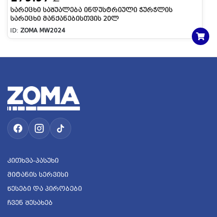
ᲡᲐᲠᲔᲪᲮᲘ ᲡᲐᲨᲣᲐᲚᲔᲑᲐ ᲘᲜᲓᲣᲡᲢᲠᲘᲣᲚᲘ ᲭᲣᲠᲭᲚᲘᲡ
ᲡᲐᲠᲔᲪᲮᲘ ᲛᲐᲜᲥᲐᲜᲔᲑᲘᲡᲗᲕᲘᲡ 20Ლ
ID:
ZOMA MW2024
Კითხვა-Პასუხი
Მიტანის Სერვისი
Წესები Და Პირობები
Ჩვენ Შესახებ