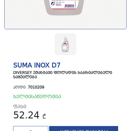
SUMA INOX D7
DIVERSEY ᲣᲟᲐᲜᲒᲐᲕᲘ ᲤᲝᲚᲐᲓᲘᲡ ᲡᲐᲞᲠᲘᲐᲚᲔᲑᲔᲚᲘ
ᲡᲐᲨᲣᲐᲚᲔᲑᲐ
ᲙᲝᲓᲘ:
7010209
ხელმისაწვდომია
ფასი
52.24
₾