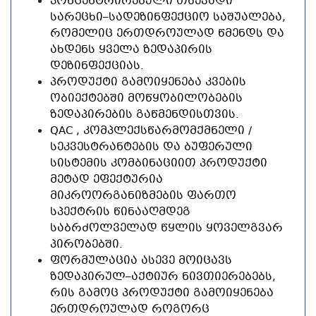
ᲙᲝᲜᲪᲔᲜᲢᲠᲘᲠᲔᲑᲣᲚᲘ ᲗᲮᲔᲕᲐᲓᲘ
ᲡᲐᲠᲔᲪᲮᲘ–ᲡᲐᲓᲔᲖᲘᲜᲤᲔᲥᲪᲘᲝ ᲡᲐᲨᲣᲐᲚᲔᲑᲐ,
ᲠᲝᲛᲔᲚᲘᲪ ᲔᲠᲗᲓᲠᲝᲣᲚᲐᲓ ᲬᲛᲔᲜᲓᲡ ᲓᲐ
ᲐᲮᲓᲔᲜᲡ ᲧᲕᲔᲚᲐ ᲖᲔᲓᲐᲞᲘᲠᲘᲡ
ᲓᲔᲖᲘᲜᲤᲔᲥᲪᲘᲐᲡ.
ᲞᲠᲝᲓᲣᲥᲢᲘ ᲒᲐᲛᲝᲘᲧᲔᲜᲔᲑᲐ ᲙᲕᲔᲑᲘᲡ
ᲝᲑᲘᲔᲥᲢᲔᲑᲨᲘ ᲛᲝᲬᲧᲝᲑᲘᲚᲝᲑᲔᲑᲘᲡ
ᲖᲔᲓᲐᲞᲘᲠᲔᲑᲘᲡ ᲒᲐᲬᲛᲔᲜᲓᲘᲡᲗᲕᲘᲡ.
QAC
, ᲙᲝᲛᲞᲚᲔᲥᲡᲬᲐᲠᲛᲝᲛᲥᲛᲜᲔᲚᲘ /
ᲡᲔᲙᲕᲔᲡᲢᲠᲐᲜᲢᲔᲑᲘᲡ ᲓᲐ ᲑᲣᲤᲔᲠᲣᲚᲘ
ᲡᲘᲡᲢᲔᲛᲘᲡ ᲙᲝᲛᲑᲘᲜᲐᲪᲘᲘᲗ ᲞᲠᲝᲓᲣᲥᲢᲘ
ᲛᲔᲢᲐᲓ ᲔᲤᲔᲥᲢᲣᲠᲘᲐ
ᲛᲘᲙᲠᲝᲝᲠᲒᲐᲜᲘᲖᲛᲔᲑᲘᲡ ᲤᲐᲠᲗᲝ
ᲡᲞᲔᲥᲢᲠᲘᲡ ᲬᲘᲜᲐᲐᲦᲛᲓᲔᲒ
ᲡᲐᲑᲠᲫᲝᲚᲕᲔᲚᲐᲓ ᲬᲧᲚᲘᲡ ᲧᲝᲕᲔᲚᲒᲕᲐᲠ
ᲞᲘᲠᲝᲑᲔᲑᲨᲘ.
ᲤᲝᲠᲛᲣᲚᲐᲪᲘᲐ ᲐᲡᲔᲕᲔ ᲛᲝᲘᲪᲐᲕᲡ
ᲖᲔᲓᲐᲞᲘᲠᲣᲚ–ᲐᲥᲢᲘᲣᲠ ᲜᲘᲕᲗᲘᲔᲠᲔᲑᲔᲑᲡ,
ᲠᲘᲡ ᲒᲐᲛᲝᲪ ᲞᲠᲝᲓᲣᲥᲢᲘ ᲒᲐᲛᲝᲘᲧᲔᲜᲔᲑᲐ
ᲔᲠᲗᲓᲠᲝᲣᲚᲐᲓ ᲠᲝᲒᲝᲠᲪ