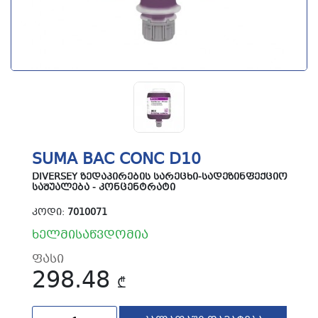
SUMA BAC CONC D10
DIVERSEY ᲖᲔᲓᲐᲞᲘᲠᲔᲑᲘᲡ ᲡᲐᲠᲔᲪᲮᲘ-ᲡᲐᲓᲔᲖᲘᲜᲤᲔᲥᲪᲘᲝ
ᲡᲐᲨᲣᲐᲚᲔᲑᲐ - ᲙᲝᲜᲪᲔᲜᲢᲠᲐᲢᲘ
ᲙᲝᲓᲘ:
7010071
ხელმისაწვდომია
ფასი
298.48
₾