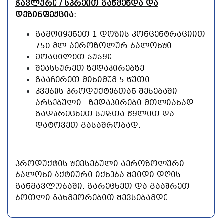
ᲭᲐᲕᲚᲣᲠᲘ / ᲡᲞᲠᲔᲘᲗ ᲒᲐᲬᲛᲔᲜᲓᲐ ᲓᲐ
ᲓᲔᲖᲘᲜᲤᲔᲥᲪᲘᲐ:
ᲒᲐᲛᲝᲘᲧᲔᲜᲔᲗ 1 ᲓᲝᲖᲘᲡ ᲙᲝᲜᲪᲔᲜᲢᲠᲐᲪᲘᲘᲗ
750 ᲛᲚ ᲐᲔᲠᲝᲖᲝᲚᲣᲠ ᲑᲐᲚᲝᲜᲨᲘ.
ᲛᲝᲐᲪᲘᲚᲔᲗ ᲭᲣᲭᲧᲘ.
ᲨᲔᲐᲡᲮᲣᲠᲔᲗ ᲖᲔᲓᲐᲞᲘᲠᲔᲑᲖᲔ
ᲒᲐᲐᲩᲔᲠᲔᲗ ᲛᲘᲜᲘᲛᲣᲛ 5 ᲬᲣᲗᲘ.
ᲙᲕᲔᲑᲘᲡ ᲞᲠᲝᲓᲣᲥᲢᲔᲑᲗᲐᲜ ᲨᲔᲮᲔᲑᲐᲨᲘ
ᲐᲠᲡᲔᲑᲣᲚᲘ ᲖᲔᲓᲐᲞᲘᲠᲔᲑᲘ ᲛᲗᲚᲘᲐᲜᲐᲓ
ᲒᲐᲓᲐᲠᲔᲪᲮᲔᲗ ᲡᲣᲤᲗᲐ ᲬᲧᲚᲘᲗ ᲓᲐ
ᲓᲐᲢᲝᲕᲔᲗ ᲒᲐᲡᲐᲨᲠᲝᲑᲐᲓ.
ᲞᲠᲝᲓᲣᲥᲢᲘᲡ ᲨᲔᲕᲡᲔᲑᲣᲚᲘ ᲐᲔᲠᲝᲖᲝᲚᲣᲠᲘ
ᲑᲐᲚᲝᲜᲘ ᲐᲥᲢᲘᲣᲠᲘ ᲘᲥᲜᲔᲑᲐ ᲨᲕᲘᲓᲘ ᲓᲦᲘᲡ
ᲒᲐᲜᲛᲐᲕᲚᲝᲑᲐᲨᲘ. ᲒᲐᲠᲔᲪᲮᲔᲗ ᲓᲐ ᲒᲐᲐᲨᲠᲔᲗ
ᲑᲝᲗᲚᲘ ᲒᲐᲜᲛᲔᲝᲠᲔᲑᲘᲗ ᲨᲔᲕᲡᲔᲑᲐᲛᲓᲔ.