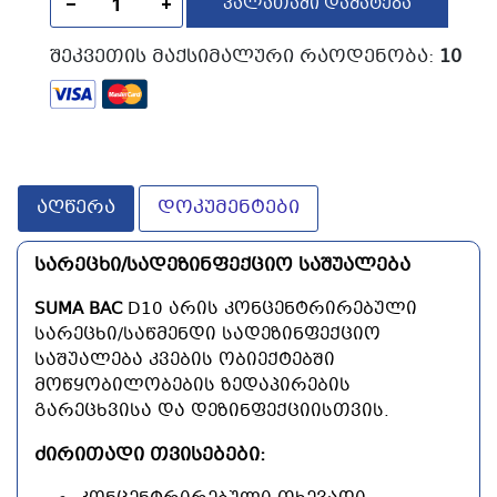
ᲙᲐᲚᲐᲗᲐᲨᲘ ᲓᲐᲛᲐᲢᲔᲑᲐ
ᲨᲔᲙᲕᲔᲗᲘᲡ ᲛᲐᲥᲡᲘᲛᲐᲚᲣᲠᲘ ᲠᲐᲝᲓᲔᲜᲝᲑᲐ:
10
აღწერა
დოკუმენტები
ᲡᲐᲠᲔᲪᲮᲘ/ᲡᲐᲓᲔᲖᲘᲜᲤᲔᲥᲪᲘᲝ ᲡᲐᲨᲣᲐᲚᲔᲑᲐ
SUMA BAC
D10
ᲐᲠᲘᲡ ᲙᲝᲜᲪᲔᲜᲢᲠᲘᲠᲔᲑᲣᲚᲘ
ᲡᲐᲠᲔᲪᲮᲘ/ᲡᲐᲬᲛᲔᲜᲓᲘ ᲡᲐᲓᲔᲖᲘᲜᲤᲔᲥᲪᲘᲝ
ᲡᲐᲨᲣᲐᲚᲔᲑᲐ ᲙᲕᲔᲑᲘᲡ ᲝᲑᲘᲔᲥᲢᲔᲑᲨᲘ
ᲛᲝᲬᲧᲝᲑᲘᲚᲝᲑᲔᲑᲘᲡ ᲖᲔᲓᲐᲞᲘᲠᲔᲑᲘᲡ
ᲒᲐᲠᲔᲪᲮᲕᲘᲡᲐ ᲓᲐ ᲓᲔᲖᲘᲜᲤᲔᲥᲪᲘᲘᲡᲗᲕᲘᲡ.
ᲫᲘᲠᲘᲗᲐᲓᲘ ᲗᲕᲘᲡᲔᲑᲔᲑᲘ: