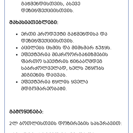
ᲒᲐᲬᲛᲔᲜᲓᲘᲡᲗᲕᲘᲡ, ᲐᲡᲔᲕᲔ
ᲓᲔᲖᲘᲜᲤᲔᲥᲪᲘᲘᲡᲗᲕᲘᲡ.
ᲛᲐᲮᲐᲡᲘᲐᲗᲔᲑᲚᲔᲑᲘ:
ᲔᲠᲗᲘ ᲞᲠᲝᲓᲣᲥᲢᲘ ᲒᲐᲬᲛᲔᲜᲓᲘᲡᲐ ᲓᲐ
ᲓᲔᲖᲘᲜᲤᲔᲥᲪᲘᲘᲡᲗᲕᲘᲡ.
ᲐᲪᲘᲚᲔᲑᲡ ᲪᲮᲛᲘᲡ ᲓᲐ ᲛᲘᲛᲮᲛᲐᲠ ᲭᲣᲭᲧᲡ.
ᲔᲤᲔᲥᲢᲣᲠᲘᲐ ᲛᲘᲙᲠᲝᲝᲠᲒᲐᲜᲘᲖᲛᲔᲑᲘᲡ
ᲤᲐᲠᲗᲝ ᲡᲞᲔᲥᲢᲠᲘᲡ ᲬᲘᲜᲐᲐᲦᲛᲓᲔᲒ
ᲡᲐᲑᲠᲫᲝᲚᲕᲔᲚᲐᲓ, ᲮᲔᲚᲡ ᲣᲬᲧᲝᲑᲡ
ᲰᲘᲒᲘᲔᲜᲘᲡ ᲓᲐᲪᲕᲐᲡ.
ᲔᲤᲔᲥᲢᲣᲠᲘᲐ ᲬᲧᲚᲘᲡ ᲧᲕᲔᲚᲐ
ᲛᲓᲒᲝᲛᲐᲠᲔᲝᲑᲐᲨᲘ.
ᲒᲐᲛᲝᲧᲔᲜᲔᲑᲐ:
2
Ლ ᲑᲝᲗᲚᲘᲡᲗᲕᲘᲡ ᲓᲝᲖᲘᲠᲔᲑᲘᲡ ᲡᲐᲮᲣᲠᲐᲕᲘᲗ
: