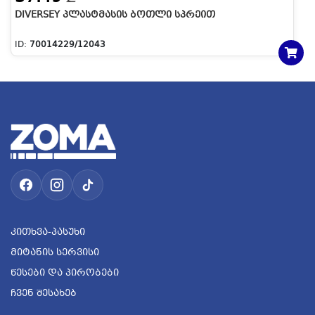
DIVERSEY ᲞᲚᲐᲡᲢᲛᲐᲡᲘᲡ ᲑᲝᲗᲚᲘ ᲡᲞᲠᲔᲘᲗ
ID:
70014229/12043
Კითხვა-Პასუხი
Მიტანის Სერვისი
Წესები Და Პირობები
Ჩვენ Შესახებ