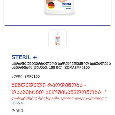
STERIL +
ᲡᲬᲠᲐᲤᲘ ᲣᲜᲘᲕᲔᲠᲡᲐᲚᲣᲠᲘ ᲡᲐᲓᲔᲖᲘᲜᲤᲔᲥᲪᲘᲝ ᲡᲐᲨᲣᲐᲚᲔᲑᲐ
ᲡᲞᲘᲠᲢᲔᲑᲘᲡ ᲤᲣᲫᲔᲖᲔ, 100 ᲛᲚ, ZOMASMP0100
ᲙᲝᲓᲘ:
SMP0100
შეზღუდული რაოდენობა -
*
დააზუსტეთ ხელმისაწვდომობა.
დაინტერესების შემთხვევაში, გთხოვთ დაგვიკავშირდეთ
2
501-502
ფასი