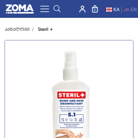
KA
EN
0
ZOMA.GE
კატალოგი
Steril +