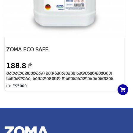
ZOMA ECO SAFE
188.8
ᲛᲐᲦᲐᲚᲔᲤᲔᲥᲢᲣᲠᲘ ᲖᲔᲓᲐᲞᲘᲠᲔᲑᲘᲡ ᲡᲐᲓᲔᲖᲘᲜᲤᲔᲥᲪᲘᲝ
ᲡᲐᲨᲣᲐᲚᲔᲑᲐ, ᲡᲐᲛᲔᲓᲘᲪᲘᲜᲝ ᲓᲐᲬᲔᲡᲔᲑᲣᲚᲔᲑᲔᲑᲘᲡᲗᲕᲘᲡ.
ES5000
ID:
ES5000