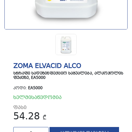
ZOMA ELVACID ALCO
ᲡᲬᲠᲐᲤᲘ ᲡᲐᲓᲔᲖᲘᲜᲤᲔᲥᲪᲘᲝ ᲡᲐᲨᲣᲐᲚᲔᲑᲐ, ᲐᲚᲙᲝᲰᲝᲚᲘᲡ
ᲤᲣᲫᲔᲖᲔ, EA5000
ᲙᲝᲓᲘ:
EA5000
ხელმისაწვდომია
ფასი
54.28
₾