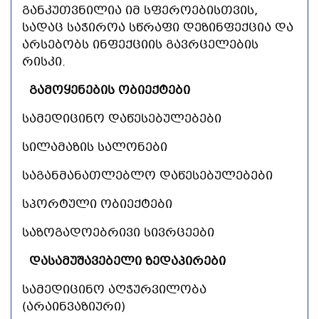
ᲒᲐᲜᲙᲣᲗᲕᲜᲘᲚᲘᲐ ᲘᲛ ᲡᲤᲔᲠᲝᲔᲑᲘᲡᲗᲕᲘᲡ,
ᲡᲐᲓᲐᲪ ᲡᲐᲭᲘᲠᲝᲐ ᲡᲬᲠᲐᲤᲘ ᲓᲔᲖᲘᲜᲤᲔᲥᲪᲘᲐ ᲓᲐ
ᲐᲠᲡᲔᲑᲝᲑᲡ ᲘᲜᲤᲔᲥᲪᲘᲘᲡ ᲒᲐᲕᲠᲪᲔᲚᲔᲑᲘᲡ
ᲠᲘᲡᲙᲘ.
ᲒᲐᲛᲝᲧᲔᲜᲔᲑᲘᲡ
ᲝᲑᲘᲔᲥᲢᲔᲑᲘ
ᲡᲐᲛᲔᲓᲘᲪᲘᲜᲝ
ᲓᲐᲬᲔᲡᲔᲑᲣᲚᲔᲑᲔᲑᲘ
ᲡᲘᲚᲐᲛᲐᲖᲘᲡ
ᲡᲐᲚᲝᲜᲔᲑᲘ
ᲡᲐᲒᲐᲜᲛᲐᲜᲐᲗᲚᲔᲑᲚᲝ
ᲓᲐᲬᲔᲡᲔᲑᲣᲚᲔᲑᲔᲑᲘ
ᲡᲞᲝᲠᲢᲣᲚᲘ
ᲝᲑᲘᲔᲥᲢᲔᲑᲘ
ᲡᲐᲖᲝᲒᲐᲓᲝᲔᲑᲠᲘᲕᲘ
ᲡᲘᲕᲠᲪᲔᲔᲑᲘ
ᲓᲐᲡᲐᲛᲣᲨᲐᲕᲔᲑᲔᲚᲘ
ᲖᲔᲓᲐᲞᲘᲠᲔᲑᲘ
ᲡᲐᲛᲔᲓᲘᲪᲘᲜᲝ
ᲐᲦᲭᲣᲠᲕᲘᲚᲝᲑᲐ
(ᲐᲠᲐᲘᲜᲕᲐᲖᲘᲣᲠᲘ)