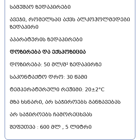
ᲡᲐᲛᲣᲨᲐᲝ
ᲖᲔᲓᲐᲞᲘᲠᲔᲑᲘ
ᲐᲕᲔᲯᲘ, ᲠᲝᲛᲔᲚᲡᲐᲪ
ᲐᲥᲕᲡ
ᲐᲚᲙᲝᲰᲝᲚᲛᲔᲓᲔᲒᲘ
ᲖᲔᲓᲐᲞᲘᲠᲘ
ᲐᲞᲐᲠᲐᲢᲣᲠᲘᲡ
ᲖᲔᲓᲐᲞᲘᲠᲔᲑᲘ
ᲓᲝᲖᲘᲠᲔᲑᲐ ᲓᲐ ᲔᲥᲡᲞᲝᲖᲘᲪᲘᲐ
ᲓᲝᲖᲘᲠᲔᲑᲐ: 50 ᲛᲚ/Მ² ᲖᲔᲓᲐᲞᲘᲠᲖᲔ
ᲡᲐᲙᲝᲜᲢᲐᲥᲢᲝ ᲓᲠᲝ: 30 ᲬᲐᲛᲘ
ᲢᲔᲛᲞᲔᲠᲐᲢᲣᲠᲣᲚᲘ ᲠᲔᲟᲘᲛᲘ: 20±2°C
ᲛᲖᲐ ᲮᲡᲜᲐᲠᲘ, ᲐᲠ ᲡᲐᲭᲘᲠᲝᲔᲑᲡ ᲒᲐᲜᲖᲐᲕᲔᲑᲐᲡ
ᲐᲠ ᲡᲐᲭᲘᲠᲝᲔᲑᲡ ᲩᲐᲛᲝᲠᲔᲪᲮᲕᲐᲡ
ᲨᲔᲤᲣᲗᲕᲐ : 600 ᲛᲚ , 5 ᲚᲘᲢᲠᲘ