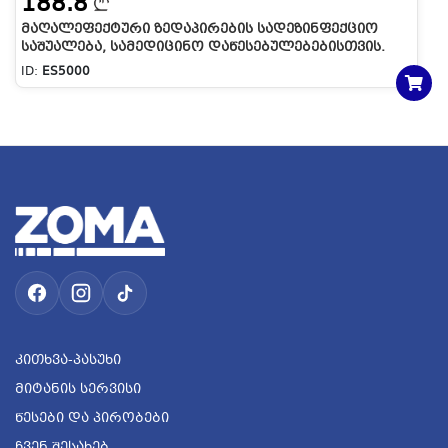
188.8
ᲛᲐᲦᲐᲚᲔᲤᲔᲥᲢᲣᲠᲘ ᲖᲔᲓᲐᲞᲘᲠᲔᲑᲘᲡ ᲡᲐᲓᲔᲖᲘᲜᲤᲔᲥᲪᲘᲝ
ᲡᲐᲨᲣᲐᲚᲔᲑᲐ, ᲡᲐᲛᲔᲓᲘᲪᲘᲜᲝ ᲓᲐᲬᲔᲡᲔᲑᲣᲚᲔᲑᲔᲑᲘᲡᲗᲕᲘᲡ.
ES5000
ID:
ES5000
Კითხვა-Პასუხი
Მიტანის Სერვისი
Წესები Და Პირობები